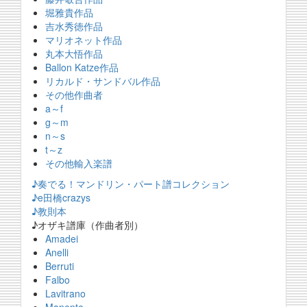
堀雅貴作品
吉水秀徳作品
マリオネット作品
丸本大悟作品
Ballon Katze作品
リカルド・サンドバル作品
その他作曲者
a～f
g～m
n～s
t～z
その他輸入楽譜
♪奏でる！マンドリン・パート譜コレクション
♪e田橋crazys
♪教則本
♪オザキ譜庫（作曲者別）
Amadei
Anelli
Berruti
Falbo
Lavitrano