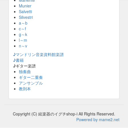
Manente
Munier
Salvetti
Silvestri
a～b
c～f
g～k
l～m
n～v
♪マンドリン音楽資料館楽譜
♪書籍
♪ギター楽譜
独奏曲
ギター二重奏
アンサンブル
教則本
Copyright (C) 絃楽器のイグチshop-i All Rights Reserved.
Powered by mame2.net