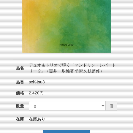
デュオ＆トリオで弾く「マンドリン・レパート
品名
リー 2」（壺井一歩編著 竹間久枝監修）
品番
scK-tsu3
価格
2,420円
数量
冊
在庫
在庫あり