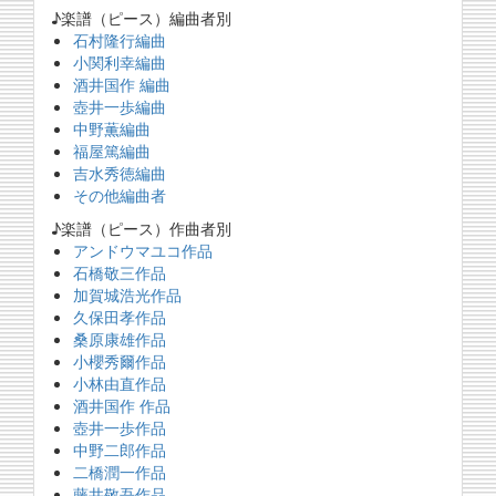
♪楽譜（ピース）編曲者別
石村隆行編曲
小関利幸編曲
酒井国作 編曲
壺井一歩編曲
中野薫編曲
福屋篤編曲
吉水秀徳編曲
その他編曲者
♪楽譜（ピース）作曲者別
アンドウマユコ作品
石橋敬三作品
加賀城浩光作品
久保田孝作品
桑原康雄作品
小櫻秀爾作品
小林由直作品
酒井国作 作品
壺井一歩作品
中野二郎作品
二橋潤一作品
藤井敬吾作品