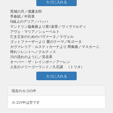
カゴに入れる
荒城の月／瀧廉太郎
早春賦／中田章
G線上のアリア／バッハ
マンドリン協奏曲より第1楽章／ヴィヴァルディ
アヴェ・マリア／シューベルト
亡き王女のためのパヴァーヌ／ラヴェル
ゴットファーザーより 愛のテーマ／N.ロータ
カヴァレリア・ルスティカーナより 間奏曲／マスカーニ
帰れソレントへ／クルティス
川の流れのように／見岳章
オーバー・ザ・レインボー／アーレン
人生のメリーゴーランド／久石譲 （トリオ）
カゴに入れる
現在のカゴの中
カゴの中は空です