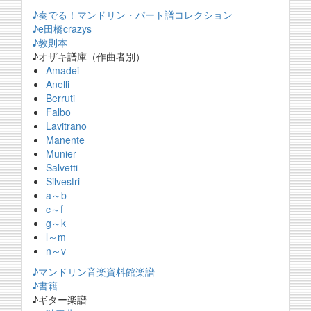
♪奏でる！マンドリン・パート譜コレクション
♪e田橋crazys
♪教則本
♪オザキ譜庫（作曲者別）
Amadei
Anelli
Berruti
Falbo
Lavitrano
Manente
Munier
Salvetti
Silvestri
a～b
c～f
g～k
l～m
n～v
♪マンドリン音楽資料館楽譜
♪書籍
♪ギター楽譜