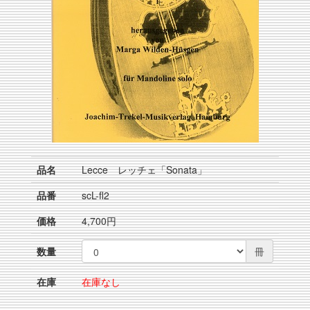
品名
Lecce レッチェ「Sonata」
品番
scL-fl2
価格
4,700円
数量
冊
在庫
在庫なし