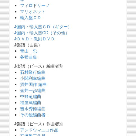
フィロドリーノ
マリオネット
輸入盤ＣＤ
♪国内・輸入盤ＣＤ（ギター）
♪国内・輸入盤CD（その他）
♪ＤＶＤ・教則ＤＶＤ
♪楽譜（曲集）
青山 忠
各種曲集
♪楽譜（ピース）編曲者別
石村隆行編曲
小関利幸編曲
酒井国作 編曲
壺井一歩編曲
中野薫編曲
福屋篤編曲
吉水秀徳編曲
その他編曲者
♪楽譜（ピース）作曲者別
アンドウマユコ作品
石橋敬三作品