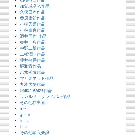
加賀城浩光作品
久保田孝作品
桑原康雄作品
小櫻秀爾作品
小林由直作品
酒井国作 作品
壺井一歩作品
中野二郎作品
二橋潤一作品
藤井敬吾作品
堀雅貴作品
吉水秀徳作品
マリオネット作品
丸本大悟作品
Ballon Katze作品
リカルド・サンドバル作品
その他作曲者
a～f
g～m
n～s
t～z
その他輸入楽譜