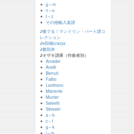
g～m
n～s
t～z
その他輸入楽譜
♪奏でる！マンドリン・パート譜コ
レクション
♪e田橋crazys
♪教則本
♪オザキ譜庫（作曲者別）
Amadei
Anelli
Berruti
Falbo
Lavitrano
Manente
Munier
Salvetti
Silvestri
a～b
c～f
g～k
l～m