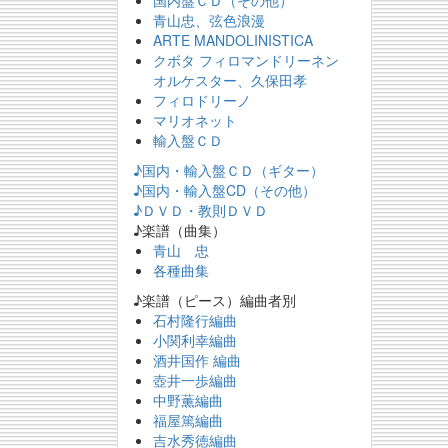
国内盤ＣＤ（その他）
青山忠、弦色浪漫
ARTE MANDOLINISTICA
クボタ フィロマンドリーネン
オルケスター、久保田孝
フィロドリーノ
マリオネット
輸入盤ＣＤ
♪国内・輸入盤ＣＤ（ギター）
♪国内・輸入盤CD（その他）
♪ＤＶＤ・教則ＤＶＤ
♪楽譜（曲集）
青山 忠
各種曲集
♪楽譜（ピース）編曲者別
石村隆行編曲
小関利幸編曲
酒井国作 編曲
壺井一歩編曲
中野薫編曲
福屋篤編曲
吉水秀徳編曲