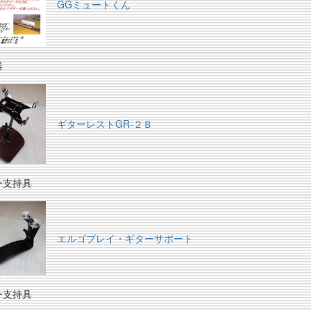
GGミュートくん
器
ギターレストGR-２Ｂ
ー支持具
エルゴプレイ・ギターサポート
ー支持具