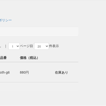
ポリシー
。 ｜
ページ目
件表示
品番
価格
（税込）
oth-g6
880円
在庫あり