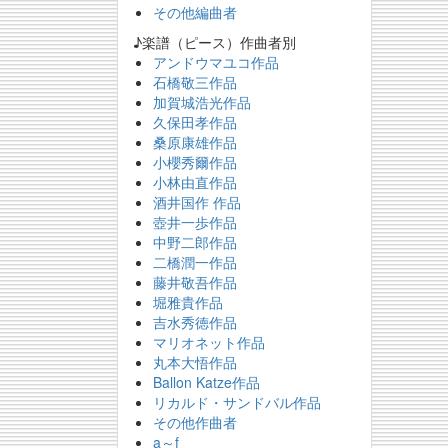
その他編曲者
♪楽譜（ピース）作曲者別
アンドウマユコ作品
石橋敬三作品
加賀城浩光作品
久保田孝作品
桑原康雄作品
小櫻秀爾作品
小林由直作品
酒井国作 作品
壺井一歩作品
中野二郎作品
二橋潤一作品
藤井敬吾作品
堀雅貴作品
吉水秀徳作品
マリオネット作品
丸本大悟作品
Ballon Katze作品
リカルド・サンドバル作品
その他作曲者
a～f