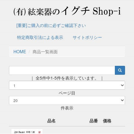
[重要]ご購入の前に必ずご確認下さい
特定商取引法による表示
サイトポリシー
HOME
商品一覧画面
｜ 全5件中1-5件を表示しています。 ｜
ページ目
件表示
品名
品番
価格