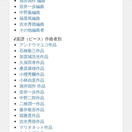
酒井国作 編曲
壺井一歩編曲
中野薫編曲
福屋篤編曲
吉水秀徳編曲
その他編曲者
♪楽譜（ピース）作曲者別
アンドウマユコ作品
石橋敬三作品
加賀城浩光作品
久保田孝作品
桑原康雄作品
小櫻秀爾作品
小林由直作品
酒井国作 作品
壺井一歩作品
中野二郎作品
二橋潤一作品
藤井敬吾作品
堀雅貴作品
吉水秀徳作品
マリオネット作品