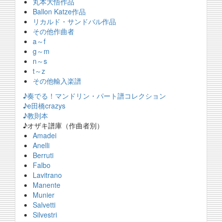
丸本大悟作品
Ballon Katze作品
リカルド・サンドバル作品
その他作曲者
a～f
g～m
n～s
t～z
その他輸入楽譜
♪奏でる！マンドリン・パート譜コレクション
♪e田橋crazys
♪教則本
♪オザキ譜庫（作曲者別）
Amadei
Anelli
Berruti
Falbo
Lavitrano
Manente
Munier
Salvetti
Silvestri